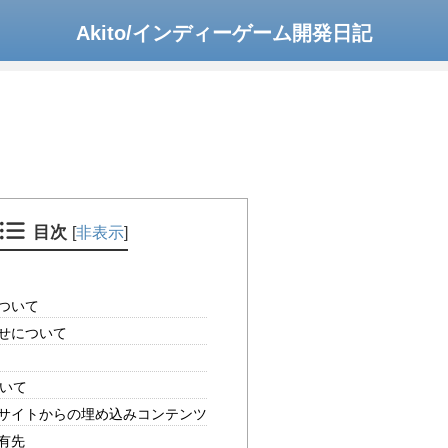
Akito/インディーゲーム開発日記
目次
[
非表示
]
ついて
せについて
ついて
サイトからの埋め込みコンテンツ
有先