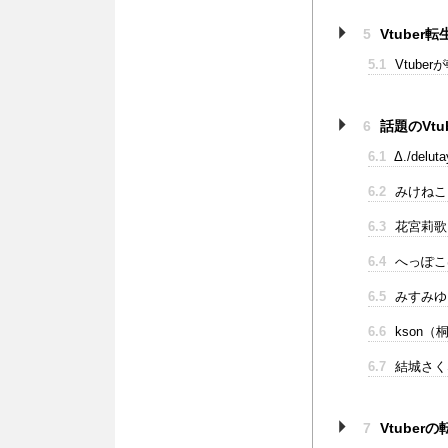
5
Vtube
5.1
Vtube
6
話題のVtu
6.1
Δ./del
6.2
みけねこ
6.3
花宮莉歌
6.4
へっぽこ
6.5
みすみゆ
6.6
kson（
6.7
結城さく
7
Vtube