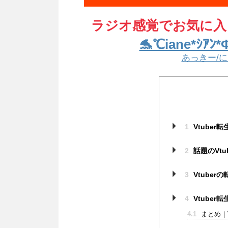
ラジオ感覚でお気に入
🐬℃iane*
あっきー/
1
Vtube
2
話題のVtu
3
Vtube
4
Vtuber
4.1
まとめ｜