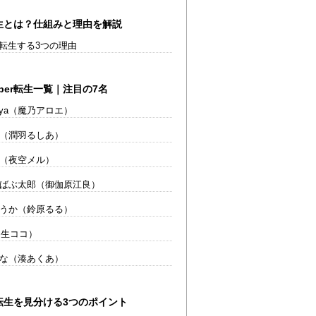
r転生とは？仕組みと理由を解説
rが転生する3つの理由
ber転生一覧｜注目の7名
utaya（魔乃アロエ）
（潤羽るしあ）
（夜空メル）
ばぶ太郎（御伽原江良）
うか（鈴原るる）
桐生ココ）
な（湊あくあ）
rの転生を見分ける3つのポイント