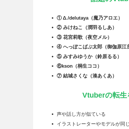
① Δ./delutaya（魔乃アロエ）
② みけねこ（潤羽るしあ）
③ 花宮莉歌（夜空メル）
④ へっぽこばぶ太郎（御伽原江
⑤ みすみゆうか（鈴原るる）
⑥kson（桐生ココ）
⑦ 結城さくな（湊あくあ）
Vtuberの
声や話し方が似ている
イラストレーターやモデルが同