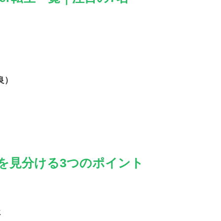
良）
転生を見分ける3つのポイント
じ